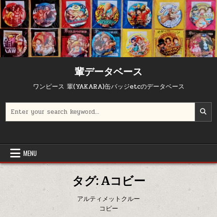
Skip to content
輩データベース
ワンピース 輩(YAKARA)缶バッジetcのデータベース
Search for:
MENU
タグ:
Aコビー
アルティメットクルー
コビー