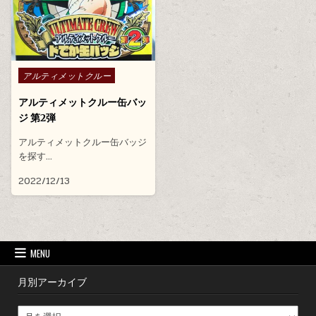
Posted in
アルティメットクルー
アルティメットクルー缶バッ
ジ 第2弾
アルティメットクルー缶バッジ
を探す…
2022/12/13
MENU
月別アーカイブ
月別アーカイブ