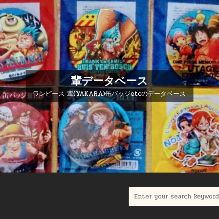
輩データベース
ワンピース 輩(YAKARA)缶バッジetcのデータベース
Search for: