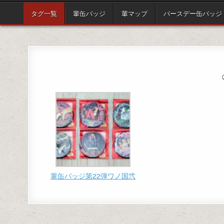
タグ一覧
輩缶バッジ
輩マップ
バースデー缶バッジ
輩缶バッジ第22弾ワノ国弐