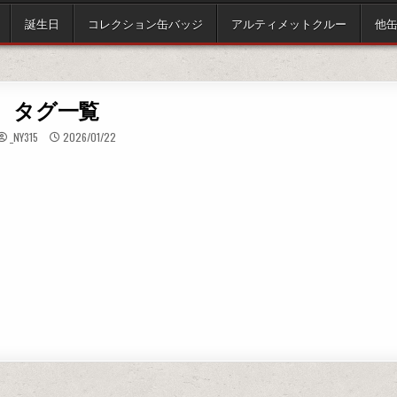
誕生日
コレクション缶バッジ
アルティメットクルー
他
タグ一覧
_NY315
2026/01/22