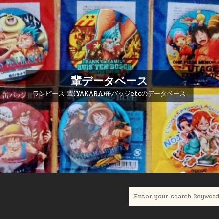
輩データベース
ワンピース 輩(YAKARA)缶バッジetcのデータベース
Search for: