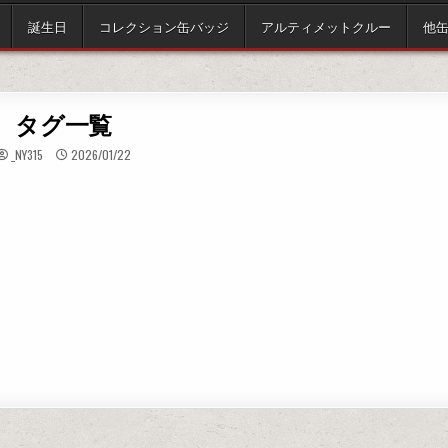
誕生日
コレクション缶バッジ
アルティメットクルー
他
タグ一覧
_NY315
2026/01/22